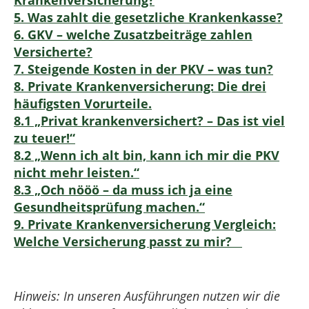
Krankenversicherung?
5. Was zahlt die gesetzliche Krankenkasse?
6. GKV – welche Zusatzbeiträge zahlen
Versicherte?
7. Steigende Kosten in der PKV – was tun?
8. Private Krankenversicherung: Die drei
häufigsten Vorurteile.
8.1 „Privat krankenversichert? – Das ist viel
zu teuer!“
8.2 „Wenn ich alt bin, kann ich mir die PKV
nicht mehr leisten.“
8.3 „Och nööö – da muss ich ja eine
Gesundheitsprüfung machen.“
9. Private Krankenversicherung Vergleich:
Welche Versicherung passt zu mir?
Hinweis: In unseren Ausführungen nutzen wir die