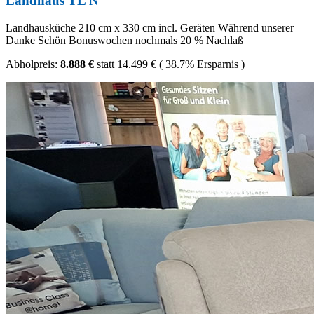
Landhaus TL N
Landhausküche 210 cm x 330 cm incl. Geräten Während unserer
Danke Schön Bonuswochen nochmals 20 % Nachlaß
Abholpreis:
8.888 €
statt
14.499 €
(
38.7%
Ersparnis )